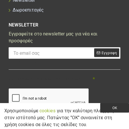
Newsletter
Δωροεπιταγές
NEWSLETTER
Εγγραφείτε στο newsletter μας για νέα και
προσφορές
Εγγραφη
CAPTCHA
Συμπληρώστε την ακόλουθη επαλήθευση
captcha
OK
Χρησιμοποιούμε
cookies
για την καλύτερη πλοήγηση
στον ιστότοπό μας. Πατώντας "ΟK" συναινείτε στη
Έχω διαβάσει και αποδέχομαι την
Πολιτική Απορρήτου
χρήση cookies σε όλες τις σελίδες του.