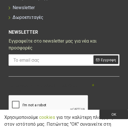
Newsletter
Δωροεπιταγές
NEWSLETTER
Εγγραφείτε στο newsletter μας για νέα και
προσφορές
Εγγραφη
CAPTCHA
Συμπληρώστε την ακόλουθη επαλήθευση
captcha
OK
Χρησιμοποιούμε
cookies
για την καλύτερη πλοήγηση
στον ιστότοπό μας. Πατώντας "ΟK" συναινείτε στη
Έχω διαβάσει και αποδέχομαι την
Πολιτική Απορρήτου