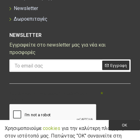
Newsletter
Δωροεπιταγές
NEWSLETTER
Εγγραφείτε στο newsletter μας για νέα και
προσφορές
Εγγραφη
CAPTCHA
Συμπληρώστε την ακόλουθη επαλήθευση
captcha
OK
Χρησιμοποιούμε
cookies
για την καλύτερη πλοήγηση
στον ιστότοπό μας. Πατώντας "ΟK" συναινείτε στη
Έχω διαβάσει και αποδέχομαι την
Πολιτική Απορρήτου