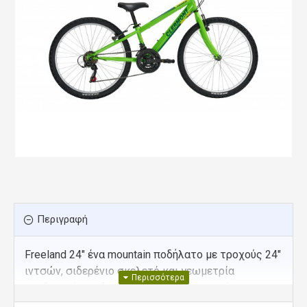
Περιγραφή
Freeland 24″ ένα mountain ποδήλατο με τροχούς 24″
ιντσών, σιδερένιο σκελετό και γεωμετρία
σχεδιασμένη ειδικά για να μην καταπονείται το
σώμα από την στάση οδήγησης. Είναι εξοπλισμένο