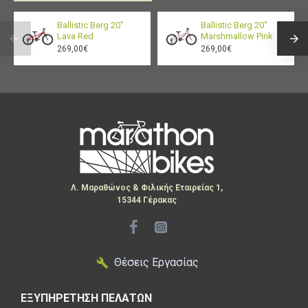
✔ Ανάρτηση: Ballistic Alu 75mm, ρυθμιζόμενη
✔ Φρένα: Promax Aluminium V-brake
Ballistic Berg 20"
Ballistic Berg 20"
✔ Ταχύτητες: Shimano ST-EF41 3x7sp, γρήγορη
Lava Red
Marshmallow Pink
269,00€
269,00€
αλλαγή
✔ Οπίσθιος εκτροχιαστής: Microshift RD-M21L 7sp
✔ Μέγεθος: 34
Αποκτήστε το Ballistic Hermes 26″ και ζήστε την
απόλυτη εμπειρία ποδηλασίας σε κάθε off-road και
αστική διαδρομή!
Λ. Μαραθώνος & Φιλικής Εταιρείας 1,
15344 Γέρακας
Θέσεις Εργασίας
ΕΞΥΠΗΡΕΤΗΣΗ ΠΕΛΑΤΩΝ