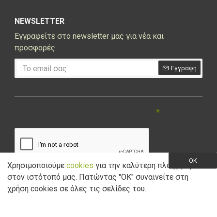
NEWSLETTER
Εγγραφείτε στο newsletter μας για νέα και
προσφορές
Εγγραφη
CAPTCHA
Συμπληρώστε την ακόλουθη επαλήθευση
captcha
OK
Χρησιμοποιούμε
cookies
για την καλύτερη πλοήγηση
στον ιστότοπό μας. Πατώντας "ΟK" συναινείτε στη
Έχω διαβάσει και αποδέχομαι την
Πολιτική Απορρήτου
χρήση cookies σε όλες τις σελίδες του.
Copyright © 2021 Marathon Bikes. Powered by
Digisol