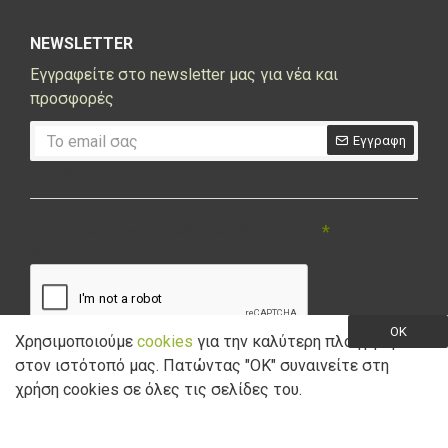
NEWSLETTER
Εγγραφείτε στο newsletter μας για νέα και
προσφορές
Εγγραφη
CAPTCHA
Συμπληρώστε την ακόλουθη επαλήθευση
captcha
OK
Χρησιμοποιούμε
cookies
για την καλύτερη πλοήγηση
στον ιστότοπό μας. Πατώντας "ΟK" συναινείτε στη
Έχω διαβάσει και αποδέχομαι την
Πολιτική Απορρήτου
χρήση cookies σε όλες τις σελίδες του.
Copyright © 2021 Marathon Bikes. Powered by
Digisol