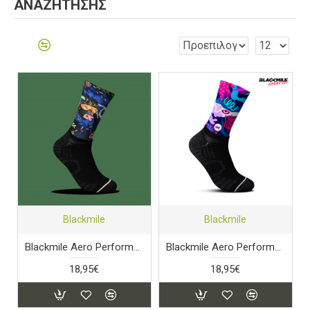
ΑΝΑΖΉΤΗΣΗΣ
Blackmile
Blackmile
Blackmile Aero Performance Socks - Buffalo
Blackmile Aero Performance Socks - Demeter
18,95€
18,95€