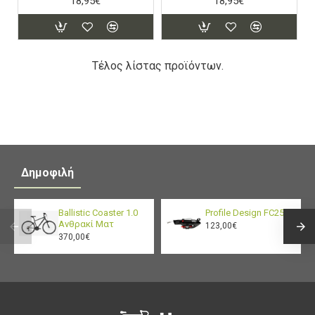
18,95€
18,95€
Τέλος λίστας προϊόντων.
Δημοφιλή
Ballistic Coaster 1.0
Profile Design FC25
Ανθρακί Ματ
123,00€
370,00€