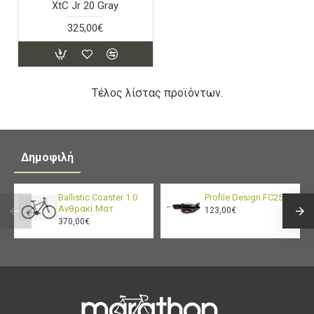
XtC Jr 20 Gray
325,00€
Τέλος λίστας προϊόντων.
Δημοφιλή
Ballistic Coaster 1.0
Profile Design FC25
Ανθρακί Ματ
123,00€
370,00€