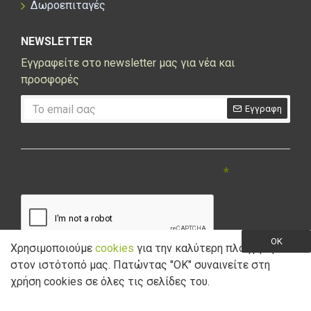
Δωροεπιταγές
NEWSLETTER
Εγγραφείτε στο newsletter μας για νέα και
προσφορές
Εγγραφη
CAPTCHA
Συμπληρώστε την ακόλουθη επαλήθευση
captcha
OK
Χρησιμοποιούμε
cookies
για την καλύτερη πλοήγηση
στον ιστότοπό μας. Πατώντας "ΟK" συναινείτε στη
Έχω διαβάσει και αποδέχομαι την
Πολιτική Απορρήτου
χρήση cookies σε όλες τις σελίδες του.