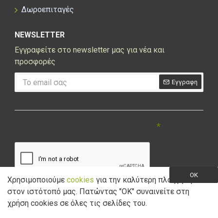
Δωροεπιταγές
NEWSLETTER
Εγγραφείτε στο newsletter μας για νέα και
προσφορές
Εγγραφη
CAPTCHA
Συμπληρώστε την ακόλουθη επαλήθευση
captcha
OK
Χρησιμοποιούμε
cookies
για την καλύτερη πλοήγηση
στον ιστότοπό μας. Πατώντας "ΟK" συναινείτε στη
Έχω διαβάσει και αποδέχομαι την
Πολιτική Απορρήτου
χρήση cookies σε όλες τις σελίδες του.