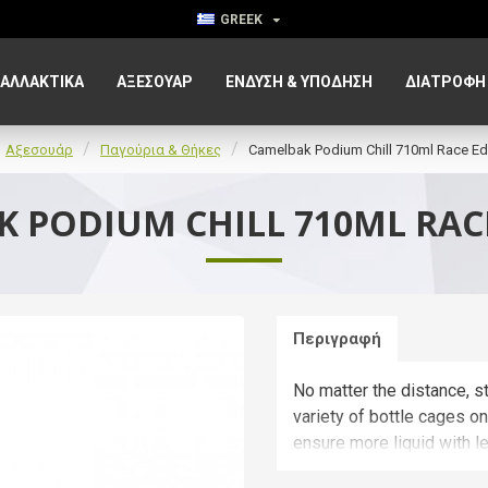
GREEK
ΑΛΛΑΚΤΙΚΑ
ΑΞΕΣΟΥΆΡ
ΈΝΔΥΣΗ & ΥΠΌΔΗΣΗ
ΔΙΑΤΡΟΦΉ
Αξεσουάρ
Παγούρια & Θήκες
Camelbak Podium Chill 710ml Race Ed
 PODIUM CHILL 710ML RAC
Περιγραφή
No matter the distance, st
variety of bottle cages o
ensure more liquid with l
less spills and splatters.