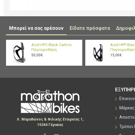
Μπορεί να σας αρέσουν
Είδατε πρόσφατα
Δημοφι
Acid HPC Black Carbon
Acid HPP Bla
Παγουροθήκη
Παγουροθήκ
50,00€
15,00€
ΕΞΥΠΗΡ
Επικοι
Μάρκες
Αποστο
Λ. Μαραθώνος & Φιλικής Εταιρείας 1,
15344 Γέρακας
Τρόποι