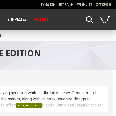
ΣΥΝΔΕΣΗ
ΕΓΓΡΑΦΗ
WISHLIST
ΣΥΓΚΡΙΣΗ
ΥΠΗΡΕΣΊΕΣ
OUTLET
ition
E EDITION
aying hydrated while on the bike is key. Designed to fit a
n the market, along with an easy squeeze design to
ess effort, Podium is equipped with a self-sealing cap for