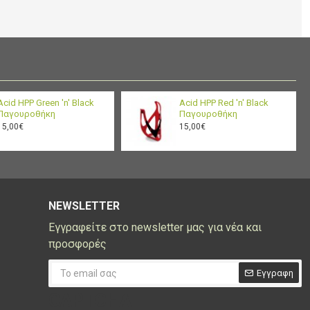
BPA/BPS/BPF
Yes
and BPF: Ride
Free
9.37 x 2.87 x 2.87 in / 23.8
Dimensions
x 7.3 x 7.3 cm
BPA-Free TruTaste™
Acid HPP Green 'n' Black
Acid HPP Red 'n' Black
Material
Polypropylene
Παγουροθήκη
Παγουροθήκη
15,00€
15,00€
Weight
99 gm
Gear Range
Minimal
NEWSLETTER
Εγγραφείτε στο newsletter μας για νέα και
προσφορές
Εγγραφη
CAPTCHA