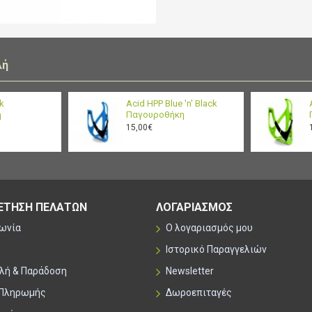
100% free of BPA, BPS 
clean, drink clean
λή
ck
Acid HPP Blue 'n' Black
η
Παγουροθήκη
15,00€
ΕΤΗΣΗ ΠΕΛΑΤΩΝ
ΛΟΓΑΡΙΑΣΜΟΣ
νωνία
Ο λογαριασμός μου
Ιστορικό Παραγγελιών
λή & Παράδοση
Newsletter
 Πληρωμής
Δωροεπιταγές