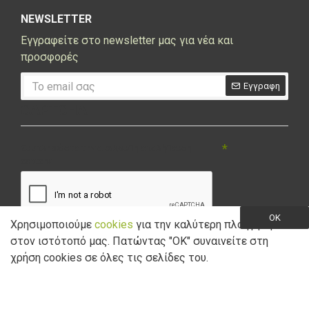
NEWSLETTER
Εγγραφείτε στο newsletter μας για νέα και
προσφορές
Εγγραφη
CAPTCHA
Συμπληρώστε την ακόλουθη επαλήθευση
captcha
OK
Χρησιμοποιούμε
cookies
για την καλύτερη πλοήγηση
στον ιστότοπό μας. Πατώντας "ΟK" συναινείτε στη
Έχω διαβάσει και αποδέχομαι την
Πολιτική Απορρήτου
χρήση cookies σε όλες τις σελίδες του.
Copyright © 2021 Marathon Bikes. Powered by
Digisol