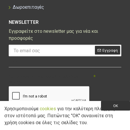
Δωροεπιταγές
NEWSLETTER
Εγγραφείτε στο newsletter μας για νέα και
προσφορές
Εγγραφη
CAPTCHA
Συμπληρώστε την ακόλουθη επαλήθευση
captcha
OK
Χρησιμοποιούμε
cookies
για την καλύτερη πλοήγηση
στον ιστότοπό μας. Πατώντας "ΟK" συναινείτε στη
Έχω διαβάσει και αποδέχομαι την
Πολιτική Απορρήτου
χρήση cookies σε όλες τις σελίδες του.