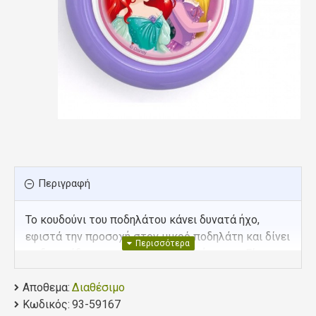
Περιγραφή
Το κουδούνι του ποδηλάτου κάνει δυνατά ήχο,
εφιστά την προσοχή στον μικρό ποδηλάτη και δίνει
τη διασκέδαση του παιδιού στη χρήση του. Είναι
κατασκευασμένο από εξαρτήματα υψηλής
Αποθεμα:
ποιότητας και διακοσμημένο με χαρακτήρες της
Διαθέσιμο
Κωδικός:
Disney.
93-59167