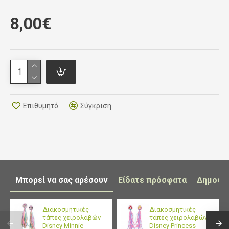
Περιφέρεια 5,5cm
8,00€
Επιθυμητό
Σύγκριση
Μπορεί να σας αρέσουν
Είδατε πρόσφατα
Δημοφι
Διακοσμητικές
Διακοσμητικές
τάπες χειρολαβών
τάπες χειρολαβών
Disney Minnie
Disney Princess