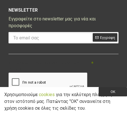
NEWSLETTER
Εγγραφείτε στο newsletter μας για νέα και
προσφορές
Εγγραφη
CAPTCHA
Συμπληρώστε την ακόλουθη επαλήθευση
captcha
OK
Χρησιμοποιούμε
cookies
για την καλύτερη πλοήγηση
στον ιστότοπό μας. Πατώντας "ΟK" συναινείτε στη
Έχω διαβάσει και αποδέχομαι την
Πολιτική Απορρήτου
χρήση cookies σε όλες τις σελίδες του.
Copyright © 2021 Marathon Bikes. Powered by
Digisol