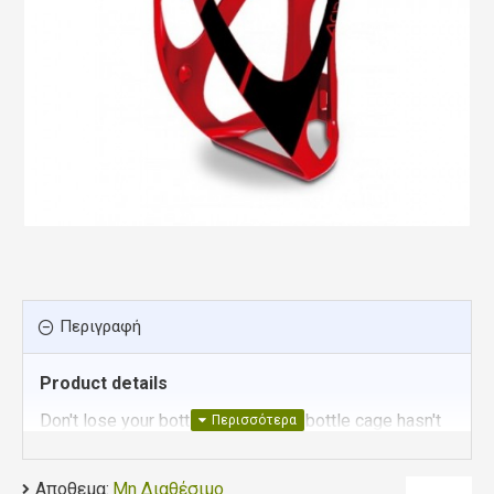
Περιγραφή
Product details
Don't lose your bottle. The humble bottle cage hasn't
escaped our engineers' attention - we've ensured it
grips tight but also allows easy access.
Αποθεμα:
Μη Διαθέσιμο