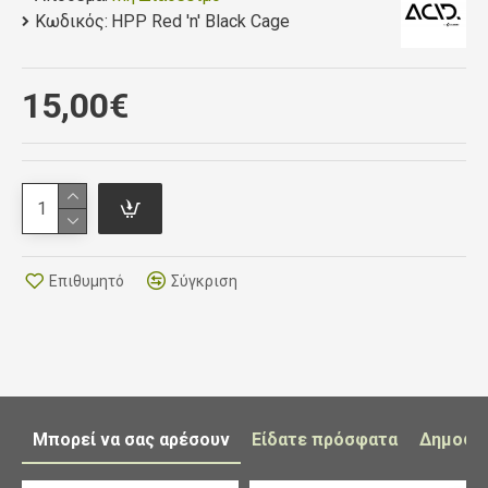
Κωδικός:
HPP Red 'n' Black Cage
colour
matt red ´n´ black
15,00€
features
improved design for easy handling and a secure grip;
colourways to match the CUBE product range
material
plastic
Επιθυμητό
Σύγκριση
weight
36 g
Μπορεί να σας αρέσουν
Είδατε πρόσφατα
Δημοφι