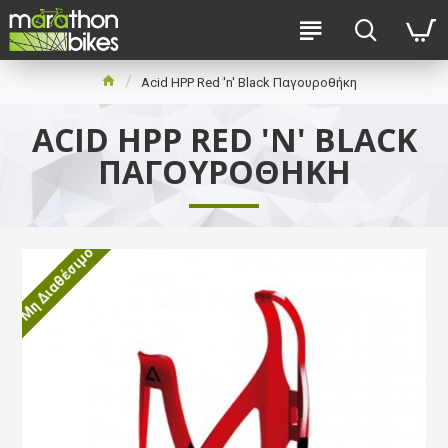
Acid HPP Red 'n' Black Παγουροθήκη
ACID HPP RED 'N' BLACK
ΠΑΓΟΥΡΟΘΉΚΗ
Μη Διαθέσιμο