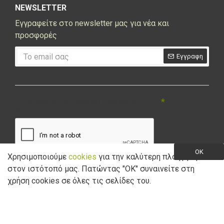
NEWSLETTER
Εγγραφείτε στο newsletter μας για νέα και
προσφορές
Εγγραφη
CAPTCHA
Συμπληρώστε την ακόλουθη επαλήθευση
captcha
OK
Χρησιμοποιούμε
cookies
για την καλύτερη πλοήγηση
στον ιστότοπό μας. Πατώντας "ΟK" συναινείτε στη
Έχω διαβάσει και αποδέχομαι την
Πολιτική Απορρήτου
χρήση cookies σε όλες τις σελίδες του.
Copyright © 2021 Marathon Bikes. Powered by
Digisol