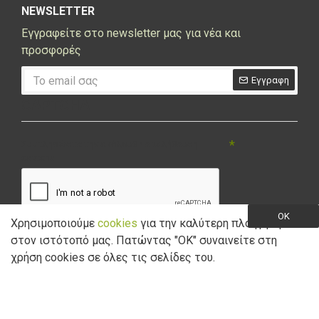
NEWSLETTER
Εγγραφείτε στο newsletter μας για νέα και
προσφορές
Εγγραφη
CAPTCHA
Συμπληρώστε την ακόλουθη επαλήθευση
captcha
OK
Χρησιμοποιούμε
cookies
για την καλύτερη πλοήγηση
στον ιστότοπό μας. Πατώντας "ΟK" συναινείτε στη
Έχω διαβάσει και αποδέχομαι την
Πολιτική Απορρήτου
χρήση cookies σε όλες τις σελίδες του.
Copyright © 2021 Marathon Bikes. Powered by
Digisol