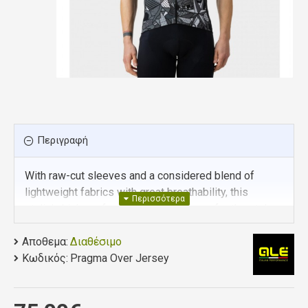
Περιγραφή
With raw-cut sleeves and a considered blend of
lightweight fabrics with great breathability, this
stylish, high-performance jersey is one for the style-
focused rider that’s keen to stand out from the crowd.
Αποθεμα:
Διαθέσιμο
120g
Κωδικός:
Pragma Over Jersey
20°/35°c
Microforato light
Multi dots