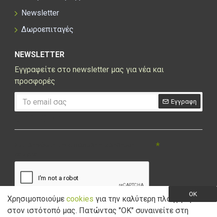
Newsletter
Δωροεπιταγές
NEWSLETTER
Εγγραφείτε στο newsletter μας για νέα και
προσφορές
Εγγραφη
CAPTCHA
Συμπληρώστε την ακόλουθη επαλήθευση
captcha
OK
Χρησιμοποιούμε
cookies
για την καλύτερη πλοήγηση
στον ιστότοπό μας. Πατώντας "ΟK" συναινείτε στη
Έχω διαβάσει και αποδέχομαι την
Πολιτική Απορρήτου