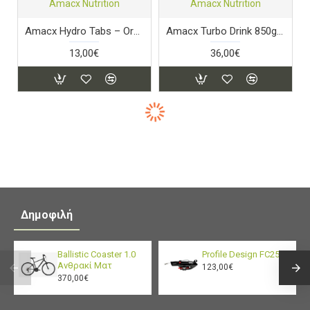
Amacx Nutrition
Amacx Nutrition
Amacx Hydro Tabs – Orange
Amacx Turbo Drink 850gr Lemon
13,00€
36,00€
Δημοφιλή
Ballistic Coaster 1.0
Profile Design FC25
Ανθρακί Ματ
123,00€
370,00€