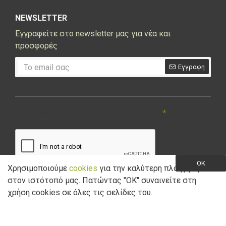
NEWSLETTER
Εγγραφείτε στο newsletter μας για νέα και
προσφορές
Εγγραφη
CAPTCHA
Συμπληρώστε την ακόλουθη επαλήθευση
captcha
OK
Χρησιμοποιούμε
cookies
για την καλύτερη πλοήγηση
στον ιστότοπό μας. Πατώντας "ΟK" συναινείτε στη
Έχω διαβάσει και αποδέχομαι την
Πολιτική Απορρήτου
χρήση cookies σε όλες τις σελίδες του.
Copyright © 2021 Marathon Bikes. Powered by
Digisol