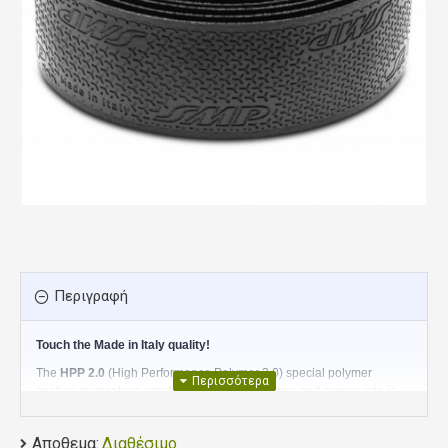
Περιγραφή
Touch the Made in Italy quality!
The
HPP 2.0
(High Performance Polymer 2.0) special polymer
coating guarantees great durability and a strong and secure grip in
all conditions.
The inner layer in self-modeling Gel offers a comfort never
Αποθεμα:
Διαθέσιμο