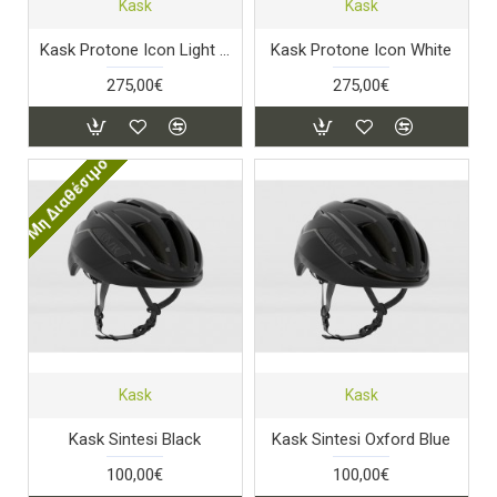
Kask
Kask
Kask Protone Icon Light Blue
Kask Protone Icon White
275,00€
275,00€
Μη Διαθέσιμο
Kask
Kask
Kask Sintesi Black
Kask Sintesi Oxford Blue
100,00€
100,00€