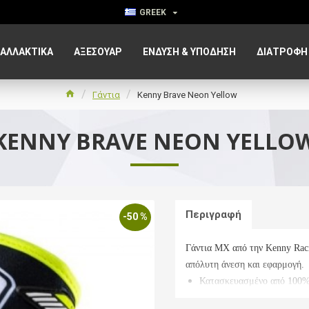
GREEK
ΑΛΛΑΚΤΙΚΑ
ΑΞΕΣΟΥΆΡ
ΈΝΔΥΣΗ & ΥΠΌΔΗΣΗ
ΔΙΑΤΡΟΦΉ
Γάντια
Kenny Brave Neon Yellow
KENNY BRAVE NEON YELLO
Περιγραφή
-50 %
Γάντια MX από την Kenny Racin
απόλυτη άνεση και εφαρμογή.
Κατασκευασμένο από 100%
Εξαιρετικά ελαφρύ