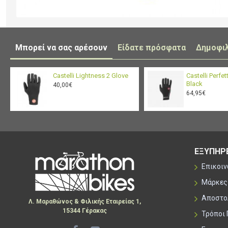
Μπορεί να σας αρέσουν
Είδατε πρόσφατα
Δημοφι
Castelli Lightness 2 Glove
Castelli Perfet
Black
40,00€
64,95€
ΕΞΥΠΗΡ
Επικοι
Μάρκες
Αποστο
Λ. Μαραθώνος & Φιλικής Εταιρείας 1,
15344 Γέρακας
Τρόποι