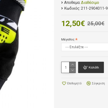
Ελαστικό ύφασμα στο επάν
Αποθεμα:
Διαθέσιμο
Αεριζόμενη παλάμη από ύφα
Κωδικός:
211-2904011-9
Σιλικόνη στα δάχτυλα για 
Κλείσιμο με Velcro στον κ
12,50€
25,00€
Μέγεθος
Καλάθι
Επιθυμητό
Σύγκριση