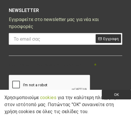
NEWSLETTER
Εγγραφείτε στο newsletter μας για νέα και
προσφορές
Εγγραφη
CAPTCHA
Συμπληρώστε την ακόλουθη επαλήθευση
captcha
OK
Χρησιμοποιούμε
cookies
για την καλύτερη πλοήγηση
στον ιστότοπό μας. Πατώντας "ΟK" συναινείτε στη
Έχω διαβάσει και αποδέχομαι την
Πολιτική Απορρήτου
χρήση cookies σε όλες τις σελίδες του.
Copyright © 2021 Marathon Bikes. Powered by
Digisol