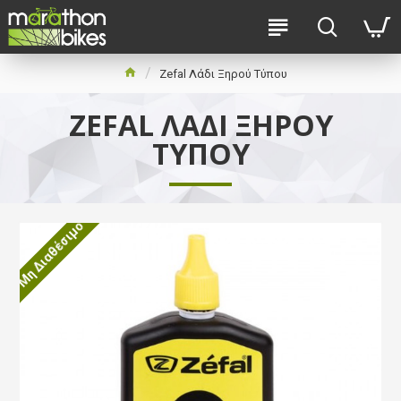
Zefal Λάδι Ξηρού Τύπου
ZEFAL ΛΆΔΙ ΞΗΡΟΎ
ΤΎΠΟΥ
Μη Διαθέσιμο