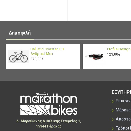
Δημοφιλή
Ballistic Coaster 1.0
Profile Desig
Ανθρακί Ματ
123,00€
370,00€
ΕΞΥΠΗΡ
Επικοι
Μάρκες
Αποστο
Λ. Μαραθώνος & Φιλικής Εταιρείας 1,
15344 Γέρακας
Τρόποι