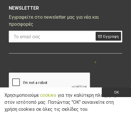
NEWSLETTER
Εγγραφείτε στο newsletter μας για νέα και
προσφορές
Εγγραφη
CAPTCHA
Συμπληρώστε την ακόλουθη επαλήθευση
captcha
OK
Χρησιμοποιούμε
cookies
για την καλύτερη πλοήγηση
στον ιστότοπό μας. Πατώντας "ΟK" συναινείτε στη
Έχω διαβάσει και αποδέχομαι την
Πολιτική Απορρήτου
χρήση cookies σε όλες τις σελίδες του.
Copyright © 2021 Marathon Bikes. Powered by
Digisol