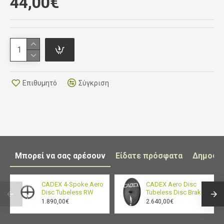
44,00€
Optimized shaping delivers comfort in a variety
of positions for more riders
Optimized rail joint structure
Ergonomic cut-out design and high-elastic, free-
flowing particles reduce pressure points by
more than 20 percent and help distribute
Επιθυμητό
Σύγκριση
pressure across a broader contact area
Lightweight, high-elastic PU foam contributes
to overall weight savings and provides
increased support
Giant UniClip Mount System compatible
Μπορεί να σας αρέσουν
Είδατε πρόσφατα
Δημοφι
CADEX 4-Spoke Aero
CADEX Aero Disc
Disc Tubeless RW
Tubeless Disc Brake
1.890,00€
2.640,00€