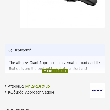
Περιγραφή
The all-new Giant Approach is a versatile road saddle
that delivers the perfect blend of comfort and
support.
With an optimized shape and ergonomic cut-out
Αποθεμα:
Μη Διαθέσιμο
design delivering comfort for a wide variety of riding
Κωδικός:
Approach Saddle
positions and lightweight, high-elastic PU foam
providing maximum support, the Giant Approach
saddle delivers true all-around performance for all.