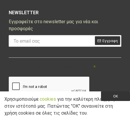
NEWSLETTER
Εγγραφείτε στο newsletter μας για νέα και
προσφορές
Εγγραφη
CAPTCHA
Συμπληρώστε την ακόλουθη επαλήθευση
captcha
OK
Χρησιμοποιούμε
cookies
για την καλύτερη πλοήγηση
στον ιστότοπό μας. Πατώντας "ΟK" συναινείτε στη
Έχω διαβάσει και αποδέχομαι την
Πολιτική Απορρήτου
χρήση cookies σε όλες τις σελίδες του.
Copyright © 2021 Marathon Bikes. Powered by
Digisol