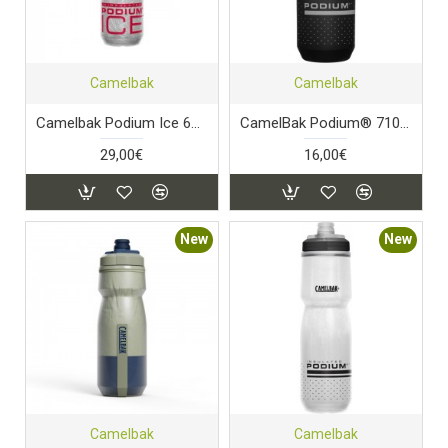
Camelbak
Camelbak
Camelbak Podium Ice 620ml Fiery Red/White
CamelBak Podium® 710ml Black – Παγούρι Ποδηλάτου
29,00€
16,00€
New
New
Camelbak
Camelbak