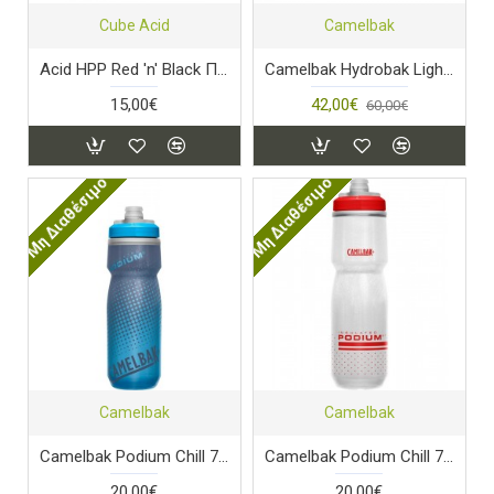
Cube Acid
Camelbak
Acid HPP Red 'n' Black Παγουροθήκη
Camelbak Hydrobak Light - Black
15,00€
42,00€
60,00€
Μη Διαθέσιμο
Μη Διαθέσιμο
Camelbak
Camelbak
Camelbak Podium Chill 710ml Blue Dot
Camelbak Podium Chill 710ml Fiery Red/White
20,00€
20,00€