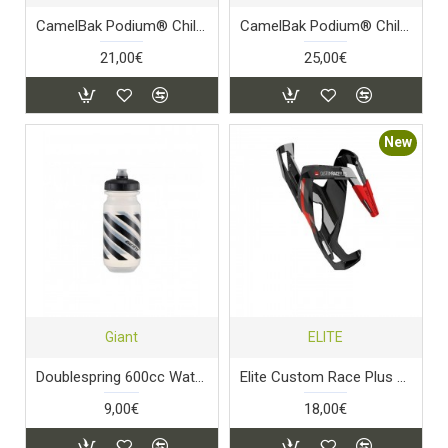
CamelBak Podium® Chill™ 620ml – Mercury Fog
CamelBak Podium® Chill™ 710ml – Άσπρο / Μαύρο
21,00€
25,00€
New
Giant
ELITE
Doublespring 600cc Water Bottle
Elite Custom Race Plus – Blk/Red Bottle Cage
9,00€
18,00€