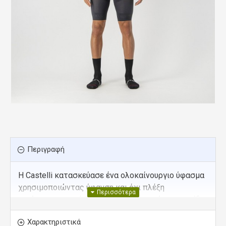
Περιγραφή
Η Castelli κατασκεύασε ένα ολοκαίνουργιο ύφασμα
χρησιμοποιώντας ύφανση και όχι πλέξη
μειώνοντας κατά 30% το βάρος κρατώντας το ίδιο
επίπεδο στήριξης και αδιαφάνειας. Επίσης,
Χαρακτηριστικά
συνεργάστηκε με τον κορυφαίο κατασκευαστή