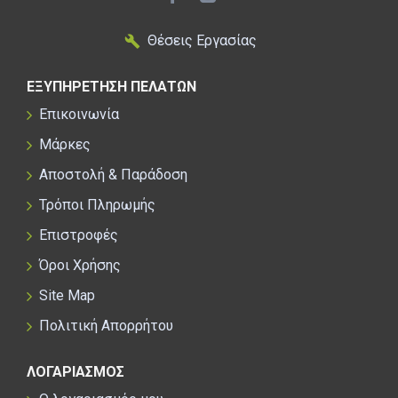
δροσερό.
Θέσεις Εργασίας
Ενσωματωμένη ελαστικό ταινία με
εκτεθειμένη Lycra® που συγκρατεί το πόδι
στη θέση του.
ΕΞΥΠΗΡΕΤΗΣΗ ΠΕΛΑΤΩΝ
Ανάγλυφα λογότυπα και ελαστικό
Επικοινωνία
σιλικονούχο σήμα με το σκορπιό που
Μάρκες
επιτρέπει τη μεταφορά θερμότητας.
Μαξιλάρι καθίσματος Progetto X2 Air
Αποστολή & Παράδοση
Seamless.
Τρόποι Πληρωμής
Επιστροφές
Όροι Χρήσης
Site Map
Πολιτική Απορρήτου
ΛΟΓΑΡΙΑΣΜΟΣ