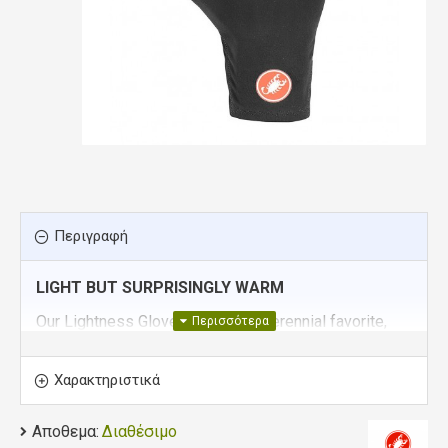
Περιγραφή
LIGHT BUT SURPRISINGLY WARM
Our Lightness Glove has been a perennial favorite,
but now we've updated it with better fit, easier on/off,
better grip and better padding. We've kept the same
Χαρακτηριστικά
brushed fleece back of hand that gives just the right
amount of warmth without overheating. And we've
Αποθεμα:
Διαθέσιμο
added the Castelli Damping System padding and an