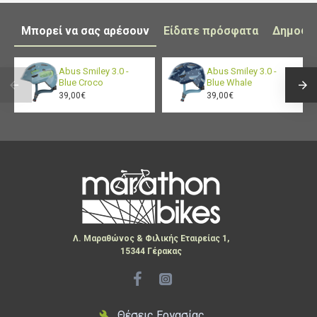
Μπορεί να σας αρέσουν
Είδατε πρόσφατα
Δημοφι
Abus Smiley 3.0 -
Abus Smiley 3.0 -
Blue Croco
Blue Whale
39,00€
39,00€
Λ. Μαραθώνος & Φιλικής Εταιρείας 1,
15344 Γέρακας
Θέσεις Εργασίας