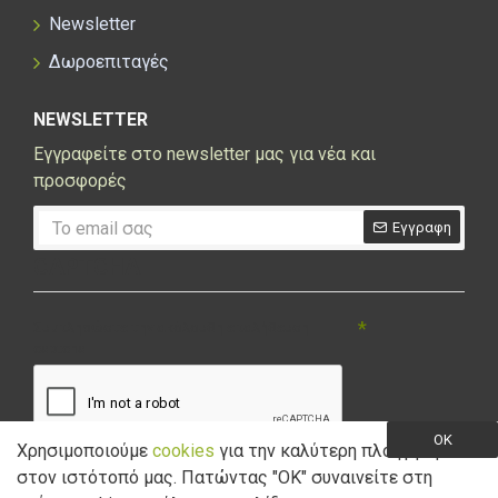
Newsletter
Δωροεπιταγές
NEWSLETTER
Εγγραφείτε στο newsletter μας για νέα και
προσφορές
Εγγραφη
CAPTCHA
Συμπληρώστε την ακόλουθη επαλήθευση
captcha
OK
Χρησιμοποιούμε
cookies
για την καλύτερη πλοήγηση
στον ιστότοπό μας. Πατώντας "ΟK" συναινείτε στη
Έχω διαβάσει και αποδέχομαι την
Πολιτική Απορρήτου