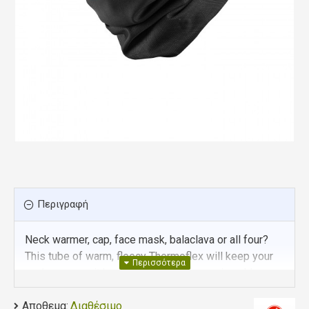
Περιγραφή
Neck warmer, cap, face mask, balaclava or all four?
This tube of warm, fleecy Thermoflex will keep your
neck warm, or it has a myriad other uses in cold
weather.
Αποθεμα:
Διαθέσιμο