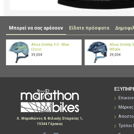
Μπορεί να σας αρέσουν
Είδατε πρόσφατα
Δημοφι
Abus Smiley 3.0 - Blue
Abus Smiley 3.
Croco
Whale
39,00€
39,00€
ΕΞΥΠΗΡ
Επικοι
Μάρκες
Αποστο
Λ. Μαραθώνος & Φιλικής Εταιρείας 1,
15344 Γέρακας
Τρόποι