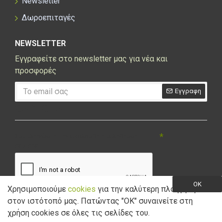
Newsletter
Δωροεπιταγές
NEWSLETTER
Εγγραφείτε στο newsletter μας για νέα και
προσφορές
Εγγραφη
CAPTCHA
Συμπληρώστε την ακόλουθη επαλήθευση
captcha
OK
Χρησιμοποιούμε
cookies
για την καλύτερη πλοήγηση
στον ιστότοπό μας. Πατώντας "ΟK" συναινείτε στη
Έχω διαβάσει και αποδέχομαι την
Πολιτική Απορρήτου
χρήση cookies σε όλες τις σελίδες του.