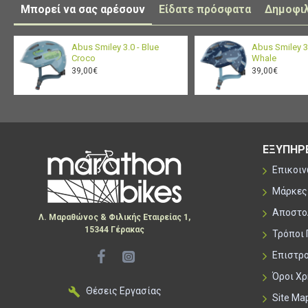
Μπορεί να σας αρέσουν
Είδατε πρόσφατα
Δημοφι
Abus Smiley 3.0 - Blue
Abus Smiley 3.
Croco
Whale
39,00€
39,00€
ΕΞΥΠΗΡ
Επικοι
Μάρκες
Αποστο
Λ. Μαραθώνος & Φιλικής Εταιρείας 1,
15344 Γέρακας
Τρόποι
Επιστρ
Όροι Χ
Θέσεις Εργασίας
Site Ma