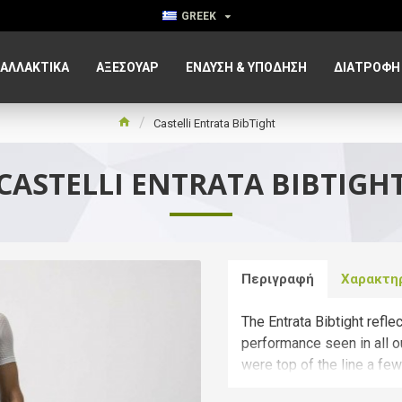
GREEK
ΑΛΛΑΚΤΙΚΑ
ΑΞΕΣΟΥΆΡ
ΈΝΔΥΣΗ & ΥΠΌΔΗΣΗ
ΔΙΑΤΡΟΦΉ
Castelli Entrata BibTight
CASTELLI ENTRATA BIBTIGH
Περιγραφή
Χαρακτη
The Entrata Bibtight refl
performance seen in all o
were top of the line a fe
breakthrough, the best y