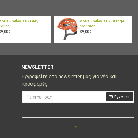
Abus Smiley 3.0 - Grey
Abus Smiley 3.0 - Orange
Police
Monster
39,00€
39,00€
NEWSLETTER
Εγγραφείτε στο newsletter μας για νέα και
προσφορές
Εγγραφη
CAPTCHA
Συμπληρώστε την
ακόλουθη επαλήθευση