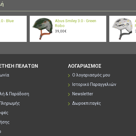
λή
0 - Blue
Abus Smiley 3.0 - Green
Robo
39,00€
ΕΤΗΣΗ ΠΕΛΑΤΩΝ
ΛΟΓΑΡΙΑΣΜΟΣ
νωνία
Ο λογαριασμός μου
Ιστορικό Παραγγελιών
λή & Παράδοση
Newsletter
 Πληρωμής
Δωροεπιταγές
οφές
ρήσης
p