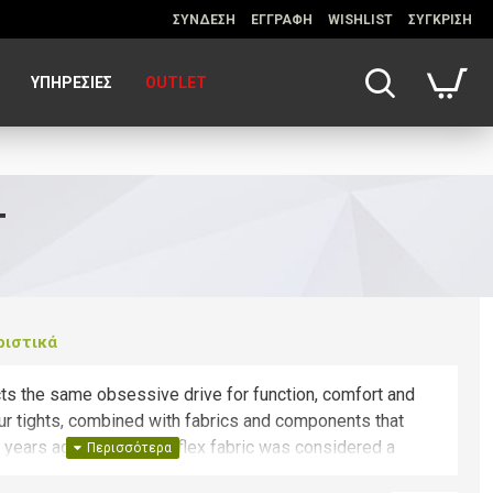
ΣΥΝΔΕΣΗ
ΕΓΓΡΑΦΗ
WISHLIST
ΣΥΓΚΡΙΣΗ
ΥΠΗΡΕΣΊΕΣ
OUTLET
T
ριστικά
ects the same obsessive drive for function, comfort and
ur tights, combined with fabrics and components that
w years ago. Our Thermoflex fabric was considered a
ou could get, until a decade ago when we developed Nano