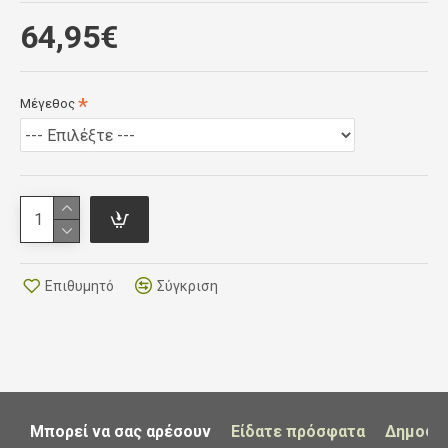
Light weight for maximum dexterity in mild
64,95€
conditions
Castelli Damping System (CDS) protects
median nerve
Μέγεθος
Reflective details
Silicone zones on palm for extra grip
Touchscreen technology at fingertip
Επιθυμητό
Σύγκριση
Μπορεί να σας αρέσουν
Είδατε πρόσφατα
Δημοφι