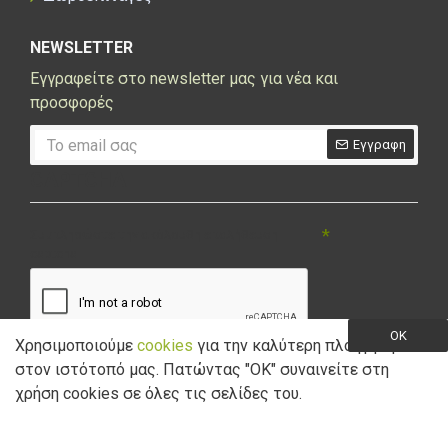
NEWSLETTER
Εγγραφείτε στο newsletter μας για νέα και
προσφορές
Εγγραφη
CAPTCHA
Συμπληρώστε την ακόλουθη επαλήθευση
captcha
OK
Χρησιμοποιούμε
cookies
για την καλύτερη πλοήγηση
στον ιστότοπό μας. Πατώντας "ΟK" συναινείτε στη
Έχω διαβάσει και αποδέχομαι την
Πολιτική Απορρήτου
χρήση cookies σε όλες τις σελίδες του.