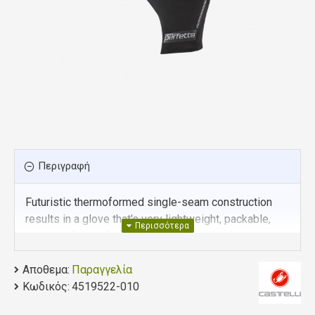
Περιγραφή
Futuristic thermoformed single-seam construction
results in a glove that's very lightweight, packable,
windproof, slim fitting and extremely comfortable.
Αποθεμα:
Παραγγελία
Engineered with GORE-TEX INFINIUM™
Κωδικός:
4519522-010
WINDSTOPPER® Stretch Light fabric and
reduced-seam technology