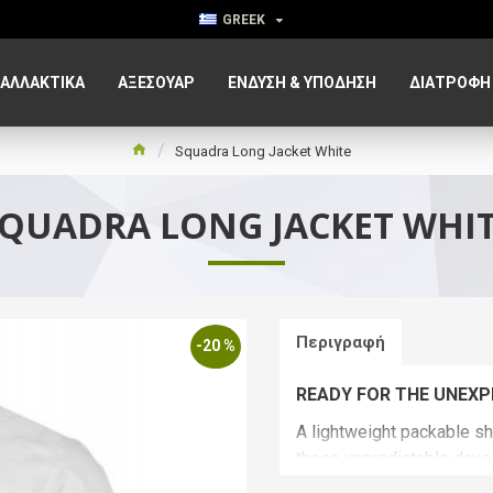
GREEK
ΑΛΛΑΚΤΙΚΑ
ΑΞΕΣΟΥΆΡ
ΈΝΔΥΣΗ & ΥΠΌΔΗΣΗ
ΔΙΑΤΡΟΦΉ
Squadra Long Jacket White
QUADRA LONG JACKET WHI
Περιγραφή
-20 %
READY FOR THE UNEX
A lightweight packable shel
those unpredictable days.
a bit of protection from li