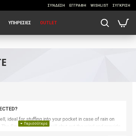
ΣΥΝΔΕΣΗ
ΕΓΓΡΑΦΗ
WISHLIST
ΣΥΓΚΡΙΣΗ
ΥΠΗΡΕΣΊΕΣ
OUTLET
TE
PECTED?
l, ideal for stuffing into your pocket in case of rain on
 The Squadra ER jacket will shut out the wind and provide
ght rain while still being small enough to pack into your