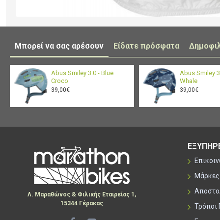
Μπορεί να σας αρέσουν
Είδατε πρόσφατα
Δημοφι
Abus Smiley 3.0 - Blue
Abus Smiley 3.
Croco
Whale
39,00€
39,00€
ΕΞΥΠΗΡ
Επικοι
Μάρκες
Αποστο
Λ. Μαραθώνος & Φιλικής Εταιρείας 1,
15344 Γέρακας
Τρόποι