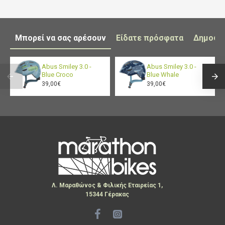
Είναι πολύ συμπαγές ώστε να μπορεί να χωρέσει
σε ελάχιστο χώρο όπως την τσέπη ενός jersey. Τα
ελαστικά πάνελ έχουν επεξεργασία για
Μπορεί να σας αρέσουν
Είδατε πρόσφατα
Δημοφι
υδατοαπωθητικότητα, κάτι που θα βοηθήσει σε μια
ελαφριά ομίχλη, χωρίς βέβαια αυτό να σημαίνει
Abus Smiley 3.0 -
Abus Smiley 3.0 -
πως είναι ένα jacket για βροχή.
Blue Croco
Blue Whale
39,00€
39,00€
Λ. Μαραθώνος & Φιλικής Εταιρείας 1,
15344 Γέρακας