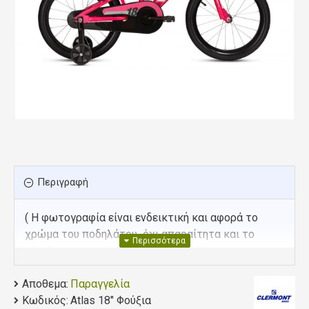
Περιγραφή
( Η φωτογραφία είναι ενδεικτική και αφορά το
χρώμα του ποδηλάτου όχι απαραίτητα και το
μέγεθος του σκελετού )
Αποθεμα:
Παραγγελία
Τεχνικά χαρακτηριστικά
Κωδικός:
Atlas 18" Φούξια