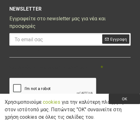
NEWSLETTER
Εγγραφείτε στο newsletter μας για νέα και
προσφορές
Εγγραφη
CAPTCHA
Συμπληρώστε την ακόλουθη επαλήθευση
captcha
OK
Χρησιμοποιούμε
cookies
για την καλύτερη πλοήγηση
στον ιστότοπό μας. Πατώντας "ΟK" συναινείτε στη
Έχω διαβάσει και αποδέχομαι την
Πολιτική Απορρήτου
χρήση cookies σε όλες τις σελίδες του.
Copyright © 2021 Marathon Bikes. Powered by
Digisol