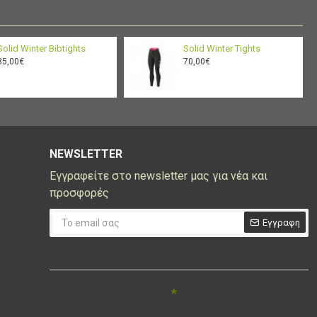
Solid Winter Bibtights
Solid Winter Tights
85,00€
70,00€
NEWSLETTER
Εγγραφείτε στο newsletter μας για νέα και
προσφορές
Εγγραφη
CAPTCHA
Συμπληρώστε την
ακόλουθη επαλήθευση