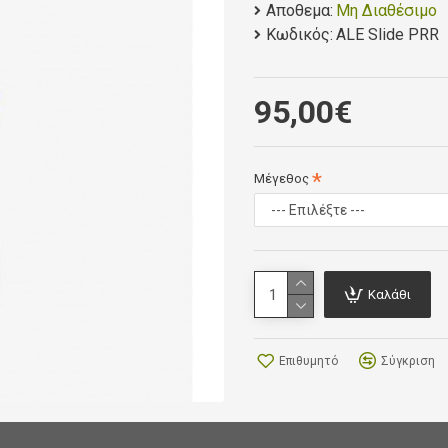
Αποθεμα:
Μη Διαθέσιμο
Flatlock stitchings
Κωδικός:
ALE Slide PRR
Open Bib
All logos are reflect
95,00€
Μέγεθος
Καλάθι
Επιθυμητό
Σύγκριση