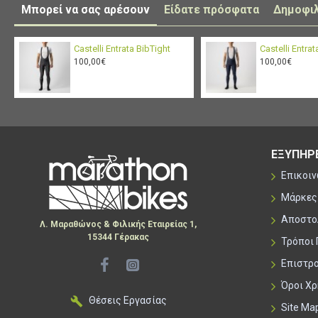
Μπορεί να σας αρέσουν
Είδατε πρόσφατα
Δημοφι
Castelli Entrata BibTight
Castelli Entra
100,00€
100,00€
ΕΞΥΠΗΡ
Επικοι
Μάρκες
Αποστο
Λ. Μαραθώνος & Φιλικής Εταιρείας 1,
15344 Γέρακας
Τρόποι
Επιστρ
Όροι Χ
Θέσεις Εργασίας
Site Ma