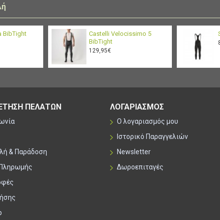
λή
ta BibTight
Castelli Velocissimo 5
BibTight
129,95€
ΕΤΗΣΗ ΠΕΛΑΤΩΝ
ΛΟΓΑΡΙΑΣΜΟΣ
νωνία
Ο λογαριασμός μου
Ιστορικό Παραγγελιών
λή & Παράδοση
Newsletter
 Πληρωμής
Δωροεπιταγές
οφές
ρήσης
p