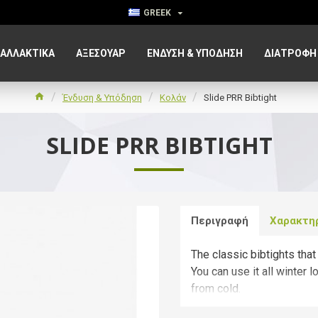
GREEK
ΑΛΛΑΚΤΙΚΑ
ΑΞΕΣΟΥΆΡ
ΈΝΔΥΣΗ & ΥΠΌΔΗΣΗ
ΔΙΑΤΡΟΦΉ
Ένδυση & Υπόδηση
Κολάν
Slide PRR Bibtight
SLIDE PRR BIBTIGHT
Περιγραφή
Χαρακτη
The classic bibtights that
You can use it all winter 
from cold.