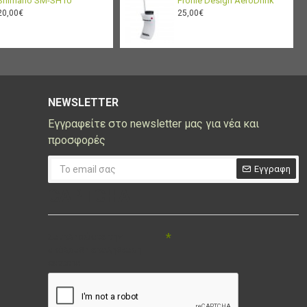
Shimano SM-SH10
Profile Design AeroDrink
20,00€
25,00€
NEWSLETTER
Εγγραφείτε στο newsletter μας για νέα και
προσφορές
Εγγραφη
CAPTCHA
Συμπληρώστε την
ακόλουθη επαλήθευση
captcha