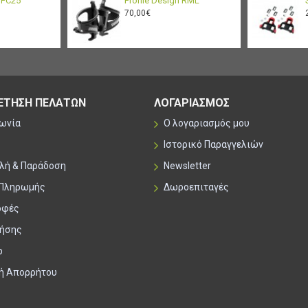
n FC25
Profile Design RML
70,00€
ΕΤΗΣΗ ΠΕΛΑΤΩΝ
ΛΟΓΑΡΙΑΣΜΟΣ
νωνία
Ο λογαριασμός μου
Ιστορικό Παραγγελιών
λή & Παράδοση
Newsletter
 Πληρωμής
Δωροεπιταγές
οφές
ρήσης
p
κή Απορρήτου