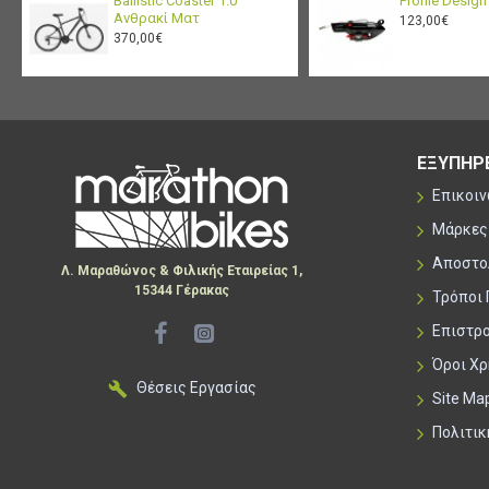
Ballistic Coaster 1.0
Profile Desig
Ανθρακί Ματ
123,00€
370,00€
ΕΞΥΠΗΡ
Επικοι
Μάρκες
Αποστο
Λ. Μαραθώνος & Φιλικής Εταιρείας 1,
15344 Γέρακας
Τρόποι
Επιστρ
Όροι Χ
Θέσεις Εργασίας
Site Ma
Πολιτι