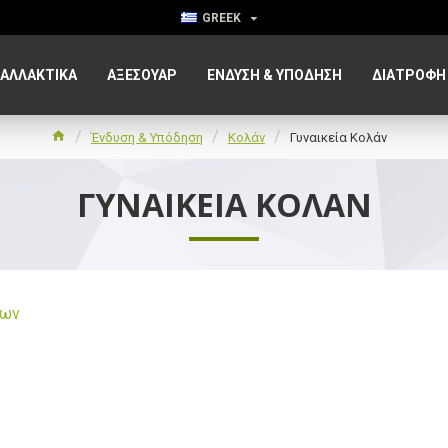
GREEK
ΑΛΛΑΚΤΙΚΑ
ΑΞΕΣΟΥΆΡ
ΈΝΔΥΣΗ & ΥΠΌΔΗΣΗ
ΔΙΑΤΡΟΦΉ
Ένδυση & Υπόδηση
Κολάν
Γυναικεία Κολάν
ΓΥΝΑΙΚΕΊΑ ΚΟΛΆΝ
των