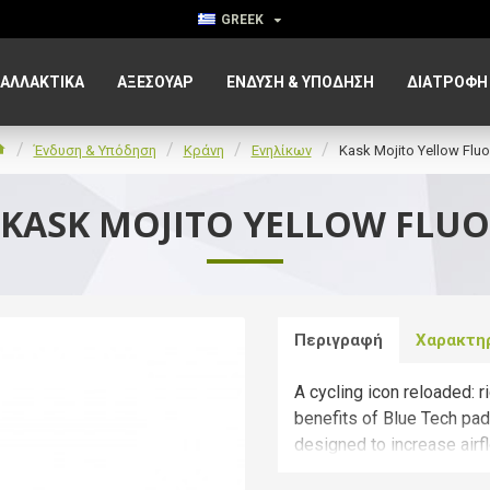
GREEK
ΑΛΛΑΚΤΙΚΑ
ΑΞΕΣΟΥΆΡ
ΈΝΔΥΣΗ & ΥΠΌΔΗΣΗ
ΔΙΑΤΡΟΦΉ
Ένδυση & Υπόδηση
Κράνη
Ενηλίκων
Kask Mojito Yellow Fluo
KASK MOJITO YELLOW FLUO
Περιγραφή
Χαρακτη
A cycling icon reloaded: 
benefits of Blue Tech pad
designed to increase airflo
classic rounded lower she