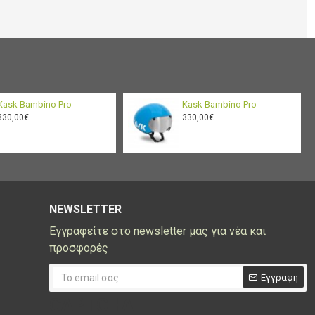
fortable and helps to avoid skin irritation.
ed to all KASK cycling helmets, guarantees a higher
tection thanks to the polycarbonate layer that covers the
ase ring and on the back.
Kask Bambino Pro
Kask Bambino Pro
330,00€
330,00€
or maximum safety even in poor visibility conditions
c :
ed with antibacterial and antimicrobial Sanitized®
NEWSLETTER
Εγγραφείτε στο newsletter μας για νέα και
προσφορές
Εγγραφη
CAPTCHA