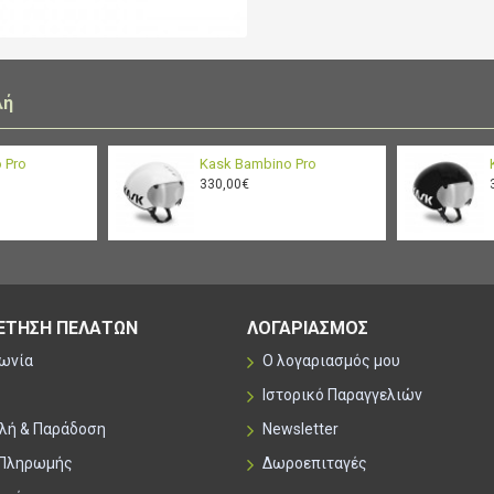
chinstrap is extremely com
MIT :
The MIT Technology, appli
λή
safety and a complete pro
shell on the top, on the b
 Pro
Kask Bambino Pro
330,00€
HiViz :
High visibility stickers f
Sanitized Treated Fabri
Inner padding fabric treat
ΕΤΗΣΗ ΠΕΛΑΤΩΝ
ΛΟΓΑΡΙΑΣΜΟΣ
process.
νωνία
Ο λογαριασμός μου
Ιστορικό Παραγγελιών
λή & Παράδοση
Newsletter
 Πληρωμής
Δωροεπιταγές