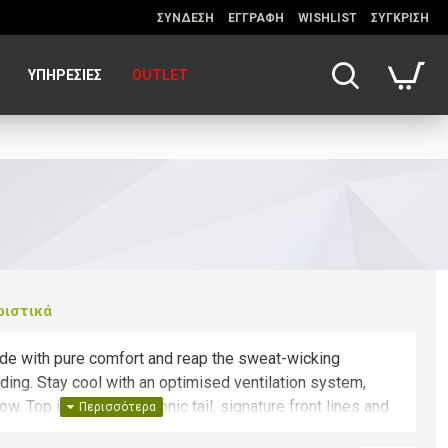
ΣΥΝΔΕΣΗ
ΕΓΓΡΑΦΗ
WISHLIST
ΣΥΓΚΡΙΣΗ
ΥΠΗΡΕΣΊΕΣ
OUTLET
ριστικά
ride with pure comfort and reap the sweat-wicking
ding. Stay cool with an optimised ventilation system,
w. Top it off with an iconic tail, signature front lines and
ll in one of six eye-catching colors.