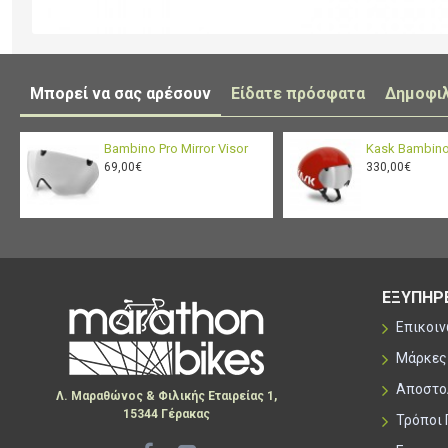
Μπορεί να σας αρέσουν
Είδατε πρόσφατα
Δημοφι
Bambino Pro Mirror Visor
Kask Bambino
69,00€
330,00€
ΕΞΥΠΗΡ
Επικοι
Μάρκες
Αποστο
Λ. Μαραθώνος & Φιλικής Εταιρείας 1,
15344 Γέρακας
Τρόποι