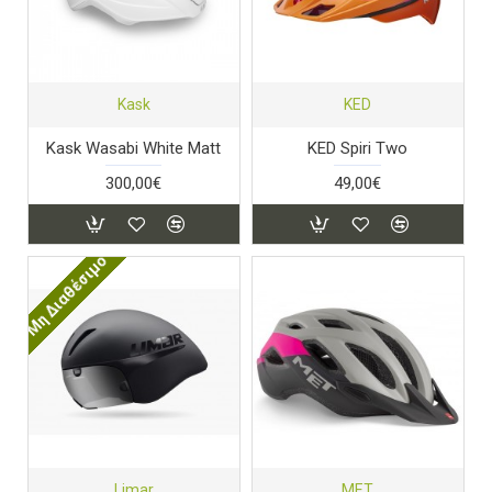
Kask
KED
Kask Wasabi White Matt
KED Spiri Two
300,00€
49,00€
Μη Διαθέσιμο
Limar
MET