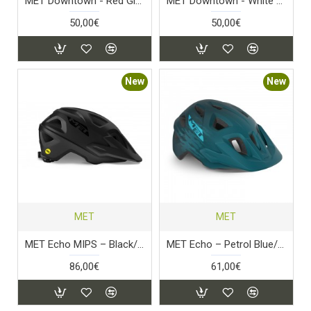
MET Downtown - Red Glossy
MET Downtown - White Glossy
50,00€
50,00€
New
New
MET
MET
MET Echo MIPS – Black/Matt
MET Echo – Petrol Blue/Matt
86,00€
61,00€