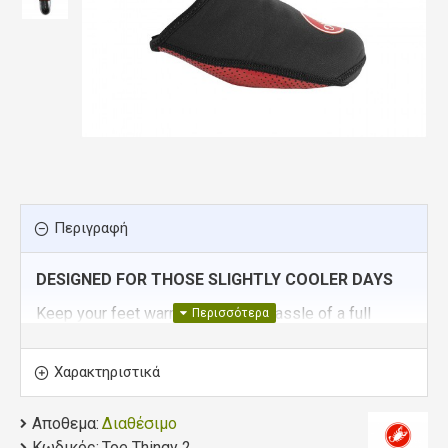
Περιγραφή
DESIGNED FOR THOSE SLIGHTLY COOLER DAYS
Keep your feet warm without the hassle of a full
shoecover. These toecovers slip easily over the front
of your shoes and are held in place by the cleats. The
Χαρακτηριστικά
rugged underside of the toe will add grip and resist
rips or tears thanks to a silicone print. The toecover
Αποθεμα:
Διαθέσιμο
can be worn on its own or as a layer between your
Κωδικός:
Toe Thingy 2