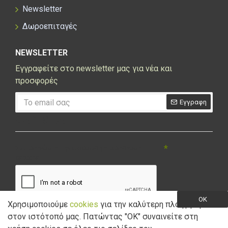
Newsletter
Δωροεπιταγές
NEWSLETTER
Εγγραφείτε στο newsletter μας για νέα και
προσφορές
Εγγραφη
CAPTCHA
Συμπληρώστε την ακόλουθη επαλήθευση
captcha
OK
Χρησιμοποιούμε
cookies
για την καλύτερη πλοήγηση
στον ιστότοπό μας. Πατώντας "ΟK" συναινείτε στη
Έχω διαβάσει και αποδέχομαι την
Πολιτική Απορρήτου