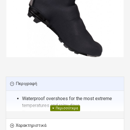
Περιγραφή
Waterproof overshoes for the most extreme
temperatures and rainy days
The neoprene membrane is completely coated
and waterproof, insulates the feet from cold and
Χαρακτηριστικά
rain