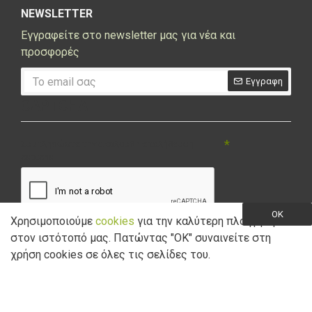
NEWSLETTER
Εγγραφείτε στο newsletter μας για νέα και
προσφορές
Εγγραφη
CAPTCHA
Συμπληρώστε την ακόλουθη επαλήθευση
captcha
OK
Χρησιμοποιούμε
cookies
για την καλύτερη πλοήγηση
στον ιστότοπό μας. Πατώντας "ΟK" συναινείτε στη
Έχω διαβάσει και αποδέχομαι την
Πολιτική Απορρήτου
χρήση cookies σε όλες τις σελίδες του.
Copyright © 2021 Marathon Bikes. Powered by
Digisol