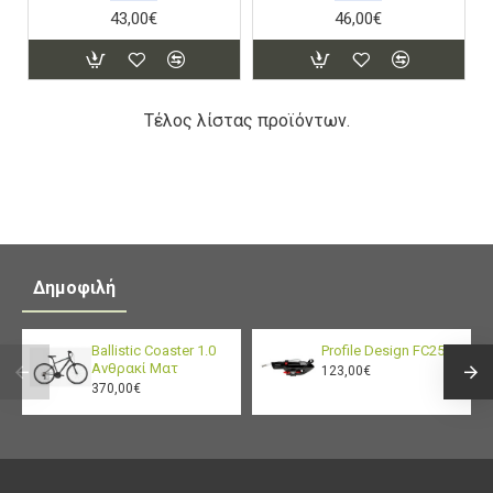
43,00€
46,00€
Τέλος λίστας προϊόντων.
Δημοφιλή
Ballistic Coaster 1.0
Profile Design FC25
Ανθρακί Ματ
123,00€
370,00€