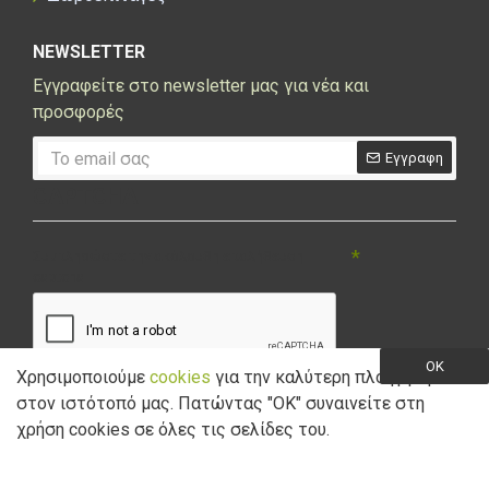
NEWSLETTER
Εγγραφείτε στο newsletter μας για νέα και
προσφορές
Εγγραφη
CAPTCHA
Συμπληρώστε την ακόλουθη επαλήθευση
captcha
OK
Χρησιμοποιούμε
cookies
για την καλύτερη πλοήγηση
στον ιστότοπό μας. Πατώντας "ΟK" συναινείτε στη
Έχω διαβάσει και αποδέχομαι την
Πολιτική Απορρήτου
χρήση cookies σε όλες τις σελίδες του.