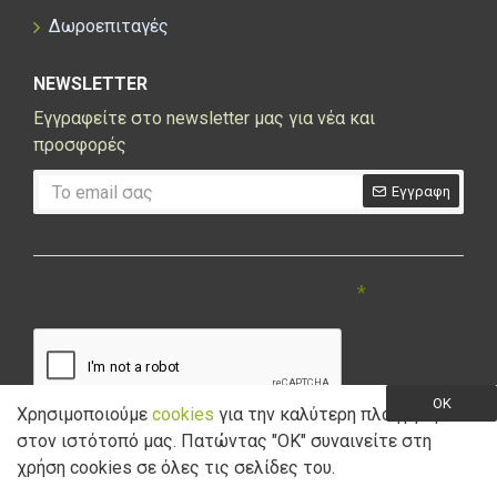
Δωροεπιταγές
NEWSLETTER
Εγγραφείτε στο newsletter μας για νέα και
προσφορές
Εγγραφη
CAPTCHA
Συμπληρώστε την ακόλουθη επαλήθευση
captcha
OK
Χρησιμοποιούμε
cookies
για την καλύτερη πλοήγηση
στον ιστότοπό μας. Πατώντας "ΟK" συναινείτε στη
Έχω διαβάσει και αποδέχομαι την
Πολιτική Απορρήτου
χρήση cookies σε όλες τις σελίδες του.