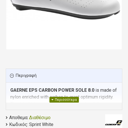
Περιγραφή
GAERNE EPS CARBON POWER SOLE 8.0
is made of
nylon enriched with carbon to grant optimum rigidity.
The thin thickness guarantees a round pedaling
without energy dispersion. The stability of the foot is
Αποθεμα:
increased thanks to the shape of the sole in the
Διαθέσιμο
Κωδικός:
plantar arch area.
Sprint White