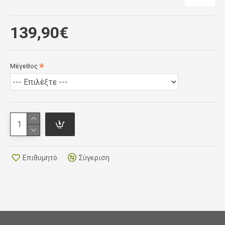
Five air vents guarantee ventilation inside the shoe.
The sole has an anti-slip insert in the toe and an
139,90€
interchangeable pad in the rear. An alignment scale
printed on the sole allows you to memorize the
position of the cleat. Cleat position options have
Μέγεθος
been increased by 9mm compared to the previous
sole.
Compatible with most available quick-release pedals.
Outstanding stiffness index of 8.0.
Επιθυμητό
Σύγκριση