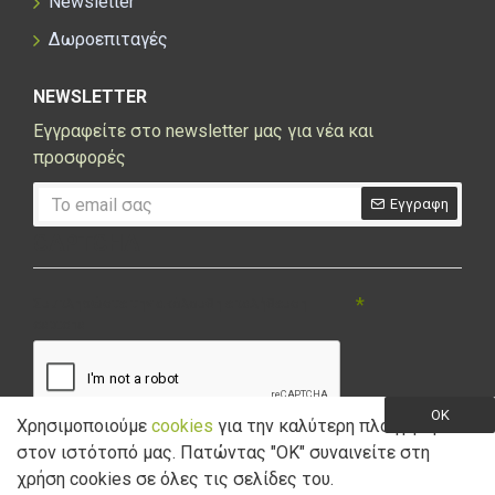
Newsletter
Δωροεπιταγές
NEWSLETTER
Εγγραφείτε στο newsletter μας για νέα και
προσφορές
Εγγραφη
CAPTCHA
Συμπληρώστε την ακόλουθη επαλήθευση
captcha
OK
Χρησιμοποιούμε
cookies
για την καλύτερη πλοήγηση
στον ιστότοπό μας. Πατώντας "ΟK" συναινείτε στη
Έχω διαβάσει και αποδέχομαι την
Πολιτική Απορρήτου
χρήση cookies σε όλες τις σελίδες του.