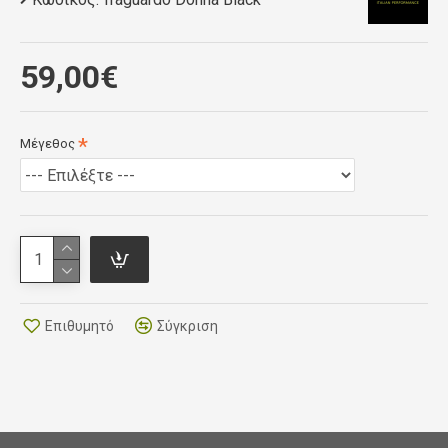
FABRICS
59,00€
Tecno power
Μέγεθος
TECHNOLOGY
• body mapping
• leg stability system
• reflective details at the back
SEATPAD
Επιθυμητό
Σύγκριση
4h