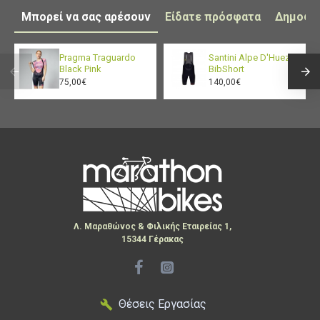
Μπορεί να σας αρέσουν
Είδατε πρόσφατα
Δημοφι
Pragma Traguardo
Santini Alpe D'Huez
Black Pink
BibShort
75,00€
140,00€
Λ. Μαραθώνος & Φιλικής Εταιρείας 1,
15344 Γέρακας
Θέσεις Εργασίας